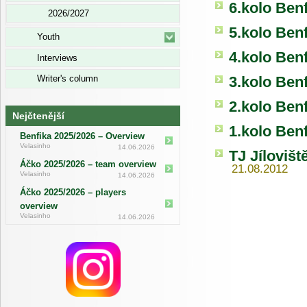
6.kolo Ben
2026/2027
5.kolo Ben
Youth
4.kolo Ben
Interviews
3.kolo Ben
Writer's column
2.kolo Ben
Nejčtenější
1.kolo Ben
Benfika 2025/2026 – Overview
Velasinho
14.06.2026
TJ Jíloviš
Áčko 2025/2026 – team overview
21.08.2012
Velasinho
14.06.2026
Áčko 2025/2026 – players
overview
Velasinho
14.06.2026