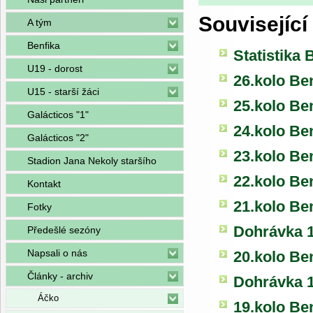
Související
A tým
Benfika
Statistika 
U19 - dorost
26.kolo Be
U15 - starší žáci
25.kolo Be
Galácticos "1"
24.kolo Be
Galácticos "2"
23.kolo Be
Stadion Jana Nekoly staršího
22.kolo Ben
Kontakt
21.kolo Be
Fotky
Dohrávka 1
Předešlé sezóny
Napsali o nás
20.kolo Be
Články - archiv
Dohrávka 1
Áčko
19.kolo Be