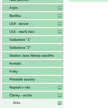
A tým
Benfika
U19 - dorost
U15 - starší žáci
Galácticos "1"
Galácticos "2"
Stadion Jana Nekoly staršího
Kontakt
Fotky
Předešlé sezóny
Napsali o nás
Články - archiv
Áčko