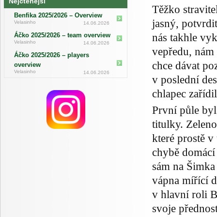
Nejčtenější
Těžko stravite
Benfika 2025/2026 – Overview
jasný, potvrd
Velasinho
14.06.2026
nás takhle vy
Áčko 2025/2026 – team overview
Velasinho
14.06.2026
vepředu, nám 
Áčko 2025/2026 – players
chce dávat po
overview
Velasinho
14.06.2026
v poslední de
chlapec zařídi
První půle byl
titulky. Zelen
které prostě 
chybě domácí o
sám na Šimka a
vápna mířící d
v hlavní roli 
svoje přednost