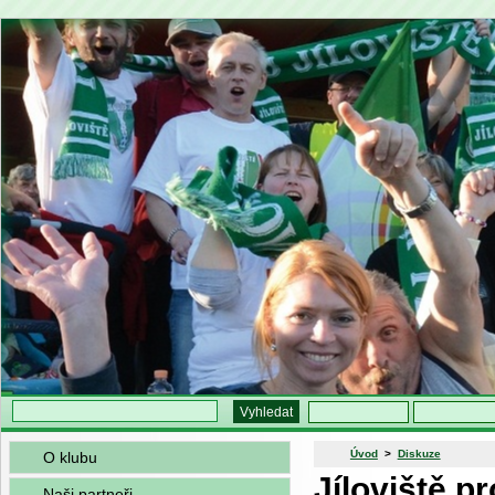
Úvod
>
Diskuze
O klubu
Jíloviště p
Naši partneři