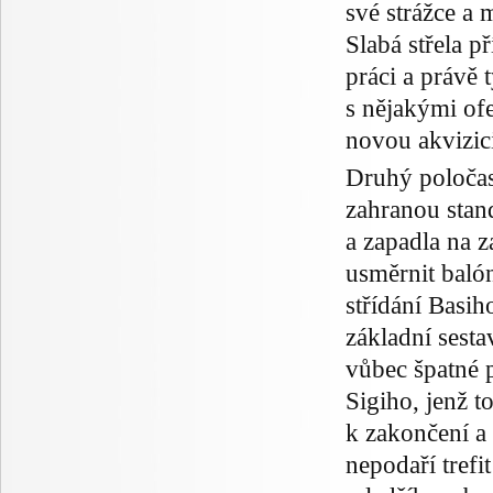
své strážce a 
Slabá střela 
práci a právě
s nějakými ofe
novou akvizici
Druhý poločas
zahranou stan
a zapadla na z
usměrnit balón
střídání Basih
základní sesta
vůbec špatné 
Sigiho, jenž t
k zakončení a
nepodaří trefi