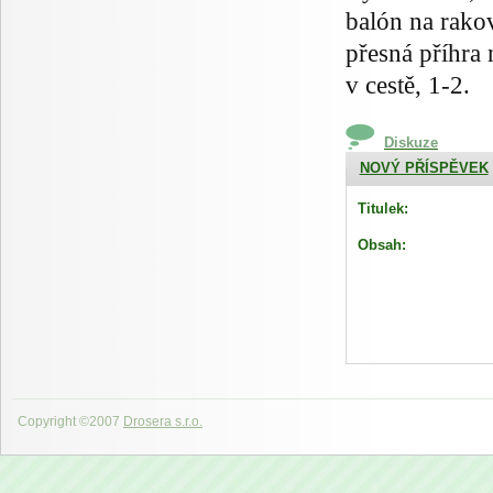
balón na rako
přesná příhra 
v cestě, 1-2.
Diskuze
NOVÝ PŘÍSPĚVEK
Titulek:
Obsah:
Copyright ©2007
Drosera s.r.o.