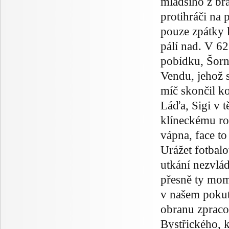
mladšího z br
protihráči na 
pouze zpátky 
pálí nad. V 62
pobídku, Šorn
Vendu, jehož s
míč skončil k
Láďa, Sigi v t
klíneckému ro
vápna, face to
Urážet fotbalo
utkání nezvlád
přesně ty mome
v našem pokut
obranu zpraco
Bystřického, 