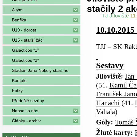
stačily 2 a
A tým
TJ Jíloviště
11
Benfika
10.10.2015 
U19 - dorost
U15 - starší žáci
TJJ – SK Rako
Galácticos "1"
Galácticos "2"
Sestavy
Stadion Jana Nekoly staršího
Jíloviště:
Jan
Kontakt
(51.
Kamil Če
Fotky
František Jan
Předešlé sezóny
Hanachi
(41.
Vahala
)
Napsali o nás
Góly:
Tomáš 
Články - archiv
Žluté karty: