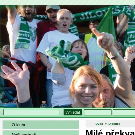
Úvod
>
Diskuze
O klubu
Milé překva
Naši partneři