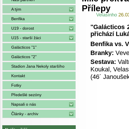
Přílepy
A tým
Velasinho
26.0
Benfika
"Galácticos 
U19 - dorost
přichází Luk
U15 - starší žáci
Benfika vs. V
Galácticos "1"
Branky:
Vever
Galácticos "2"
Sestava:
Valt
Stadion Jana Nekoly staršího
Koukal, Velas,
(46´ Janoušek
Kontakt
Fotky
Předešlé sezóny
Napsali o nás
Články - archiv