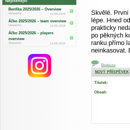
Nejčtenější
Benfika 2025/2026 – Overview
Skvělé. První
Velasinho
14.06.2026
lépe. Hned od
Áčko 2025/2026 – team overview
Velasinho
14.06.2026
prakticky ned
Áčko 2025/2026 – players
po pěkných ko
overview
ranku přímo l
Velasinho
14.06.2026
neinkasovat. 
Diskuze
NOVÝ PŘÍSPĚVEK
Titulek:
Obsah: