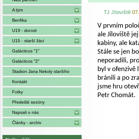
A tým
TJ Jíloviště
07
Benfika
V prvním poloč
U19 - dorost
ale Jíloviště j
U15 - starší žáci
kabiny, ale ka
Stále se jen b
Galácticos "1"
neporadili, pr
Galácticos "2"
byl v ofenzivě 
Stadion Jana Nekoly staršího
bránili a po z
Kontakt
jsme hru otevř
Fotky
Petr Chomát.
Předešlé sezóny
Napsali o nás
Články - archiv