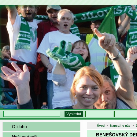
Úvod
>
Napsali o nás
>
O klubu
BENEŠOVSKÝ DENÍK
Naši partneři