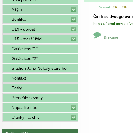
Velasinho
26.05.2026
A tým
Činili se dvougóloví S
Benfika
https://fotbalunas.cz/
U19 - dorost
Diskuse
U15 - starší žáci
Galácticos "1"
Galácticos "2"
Stadion Jana Nekoly staršího
Kontakt
Fotky
Předešlé sezóny
Napsali o nás
Články - archiv