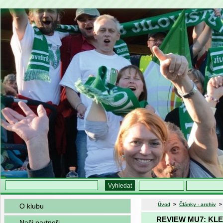
Úvod
>
Články - archiv
O klubu
REVIEW MU7: KLE
Naši partneři