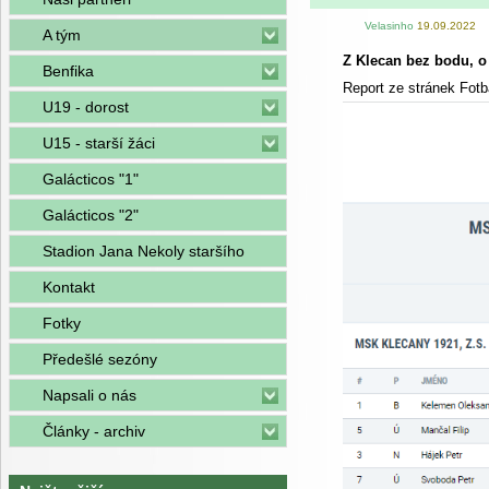
Velasinho
19.09.2022
A tým
Z Klecan bez bodu, o 
Benfika
Report ze stránek Fotb
U19 - dorost
U15 - starší žáci
Galácticos "1"
Galácticos "2"
Stadion Jana Nekoly staršího
Kontakt
Fotky
Předešlé sezóny
Napsali o nás
Články - archiv