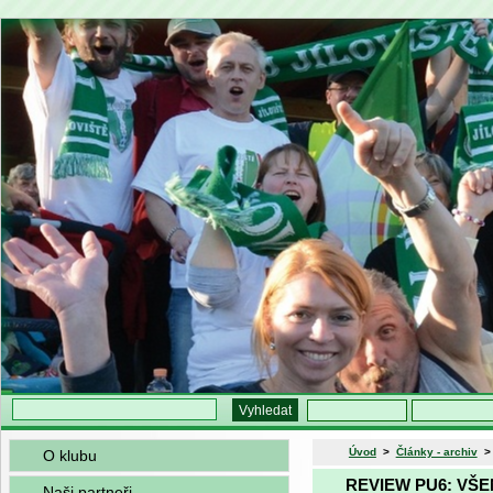
Úvod
>
Články - archiv
O klubu
REVIEW PU6: VŠEN
Naši partneři