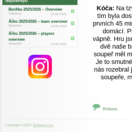
Nejčtenější
Kóča:
Na tzv
Benfika 2025/2026 – Overview
Velasinho
tím byla dos
14.06.2026
Áčko 2025/2026 – team overview
prvních 45 mi
Velasinho
14.06.2026
domácí. P
Áčko 2025/2026 – players
vápně. Hru jsm
overview
Velasinho
14.06.2026
dvě naše br
soupeř měl mo
Je to smutné
nás rozebral 
soupeře, m
Diskuse
Copyright ©2007
Drosera s.r.o.