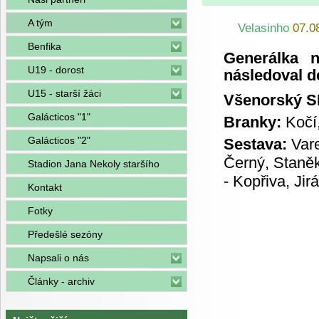
A tým
Velasinho
07.0
Benfika
Generálka n
U19 - dorost
následoval d
U15 - starší žáci
Všenorský SK 
Galácticos "1"
Branky:
Kočí
Galácticos "2"
Sestava:
Var
Černý, Staněk
Stadion Jana Nekoly staršího
- Kopřiva, Jir
Kontakt
Fotky
Předešlé sezóny
Napsali o nás
Články - archiv